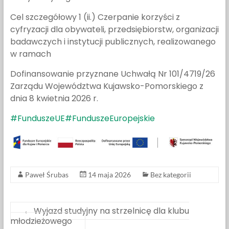
Cel szczegółowy 1 (ii.) Czerpanie korzyści z
cyfryzacji dla obywateli, przedsiębiorstw, organizacji
badawczych i instytucji publicznych, realizowanego
w ramach
Dofinansowanie przyznane Uchwałą Nr 101/4719/26
Zarządu Województwa Kujawsko-Pomorskiego z
dnia 8 kwietnia 2026 r.
#FunduszeUE
#FunduszeEuropejskie
Paweł Śrubas
14 maja 2026
Bez kategorii
←
Wyjazd studyjny na strzelnicę dla klubu
młodzieżowego