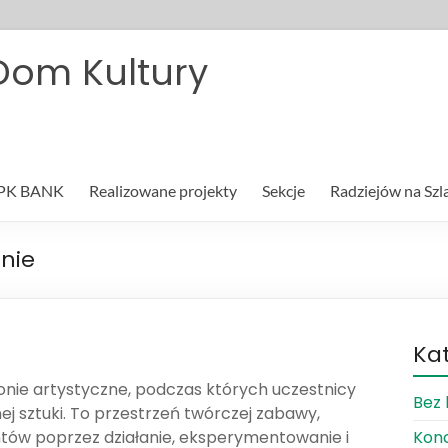
Dom Kultury
PK BANK
Realizowane projekty
Sekcje
Radziejów na Sz
onie
Ka
lonie artystyczne, podczas których uczestnicy
Bez 
ej sztuki. To przestrzeń twórczej zabawy,
ntów poprzez działanie, eksperymentowanie i
Kon