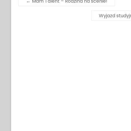
←
Mam Talent – Rodzina na scenie!
Wyjazd studyj