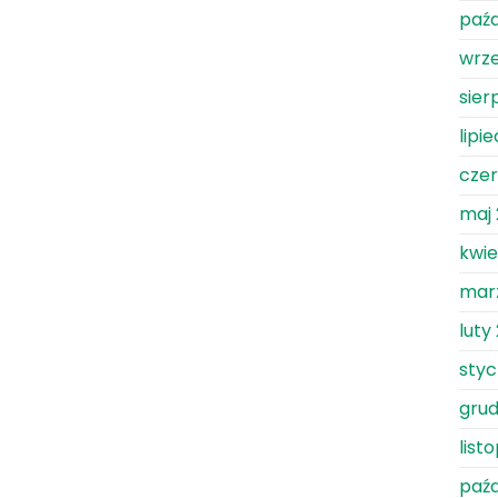
paźd
wrze
sier
lipi
czer
maj 
kwie
mar
luty
styc
grud
list
paźd