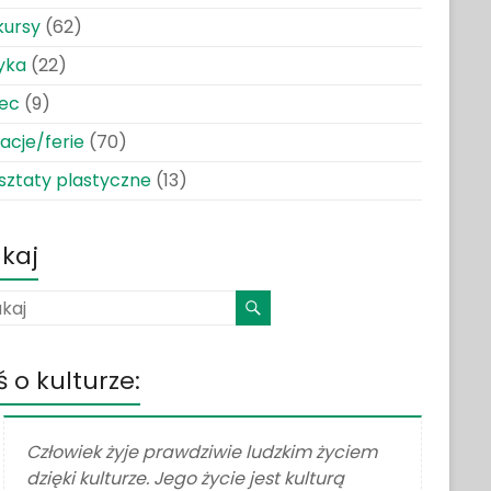
kursy
(62)
yka
(22)
iec
(9)
cje/ferie
(70)
ztaty plastyczne
(13)
kaj
 o kulturze:
Człowiek żyje prawdziwie ludzkim życiem
dzięki kulturze. Jego życie jest kulturą