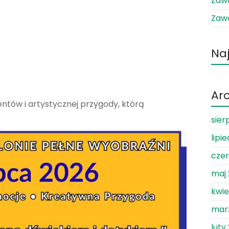
Zawo
Zawo
Na
Ar
entów i artystycznej przygody, którą
sier
lipi
czer
maj
kwie
mar
luty