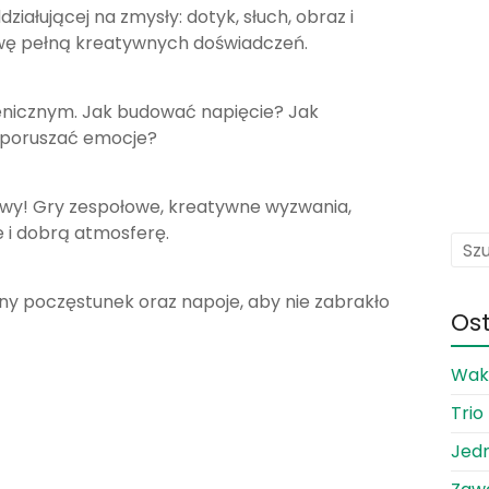
iałującej na zmysły: dotyk, słuch, obraz i
awę pełną kreatywnych doświadczeń.
scenicznym. Jak budować napięcie? Jak
 poruszać emocje?
awy! Gry zespołowe, kreatywne wyzwania,
e i dobrą atmosferę.
ny poczęstunek oraz napoje, aby nie zabrakło
Ost
Waka
Trio
Jedn